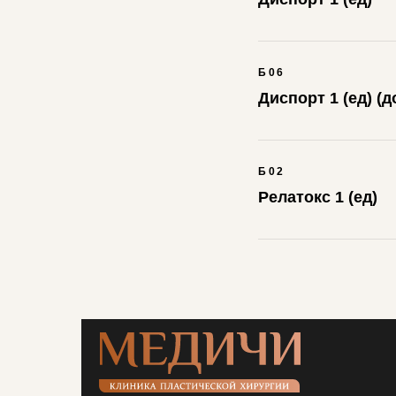
Б06
Диспорт 1 (ед) (д
Б02
Релатокс 1 (ед)