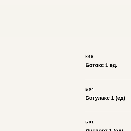
К69
Ботокс 1 ед.
Б04
Ботулакс 1 (ед)
Б01
Диспорт 1 (ед)