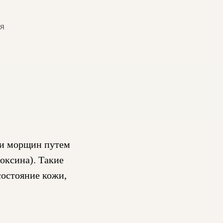
ия
ии морщин путем
оксина). Такие
состояние кожи,