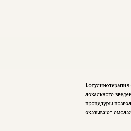
Г
Ботулинотерапия 
локального введе
процедуры позвол
оказывают омола