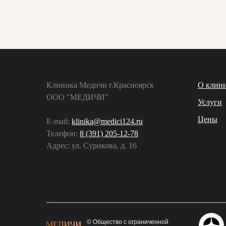
Клиника Медичи г.Красноярск
О клин
ООО "МЕДИЧИ"
Услуги
Цены
E-mail:
klinika@medici124.ru
Телефон:
8 (391) 205-12-78
Адрес: ул. Сурикова, д. 16
© Общество с ограниченной