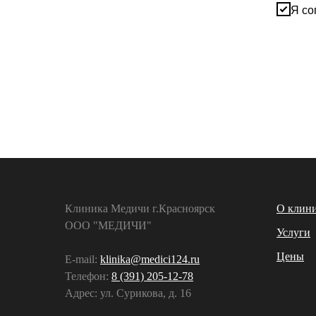
Я со
Клиника Медичи г.Красноярск
О клин
ООО "МЕДИЧИ"
Услуги
Цены
E-mail:
klinika@medici124.ru
Телефон:
8 (391) 205-12-78
Адрес: ул. Сурикова, д. 16