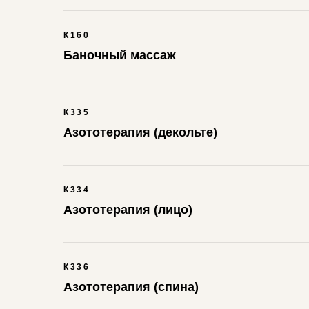
К160
Баночный массаж
К335
Азототерапия (декольте)
К334
Азототерапия (лицо)
К336
Азототерапия (спина)