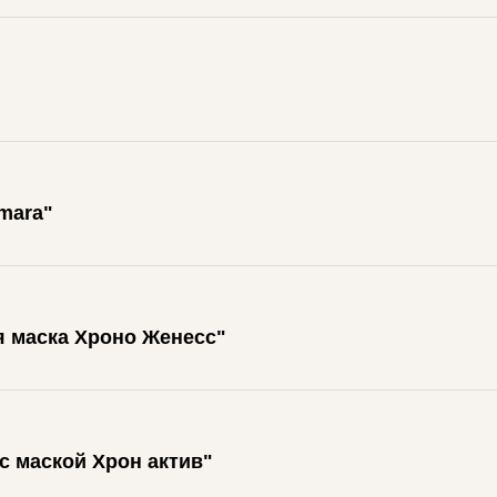
mara"
я маска Хроно Женесс"
 маской Хрон актив"