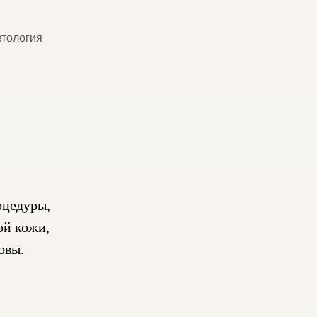
етология
оцедуры,
ой кожи,
овы.