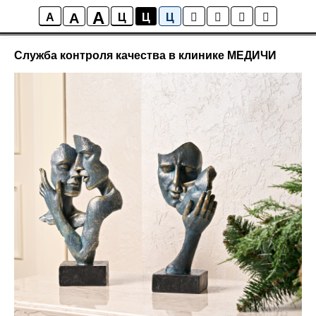
A
A
Новости
A
Ц
Ц
Ц
Служба контроля качества в клинике МЕДИЧИ